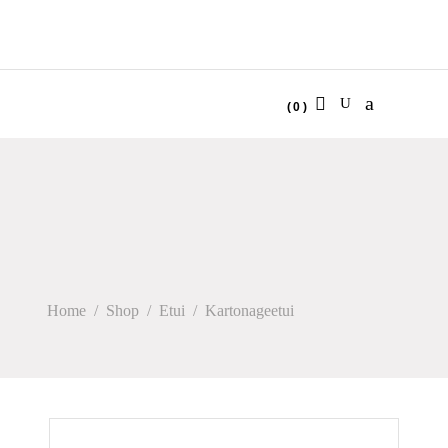
(0)
No products in the cart.
Home
/
Shop
/
Etui
/
Kartonageetui