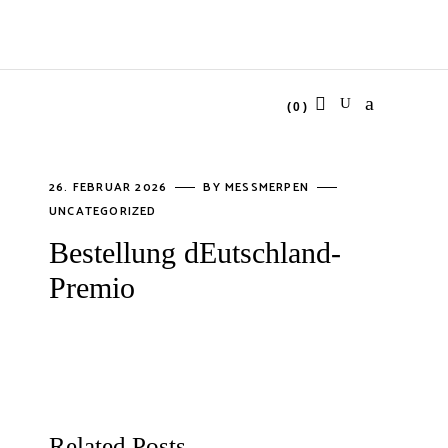
(0)
No products in the cart.
26. FEBRUAR 2026
BY
MESSMERPEN
UNCATEGORIZED
Bestellung dEutschland-
Premio
Related Posts